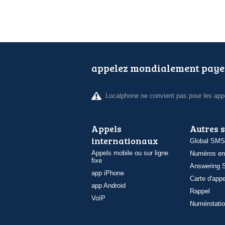
appelez mondialement paye
Localphone ne convient pas pour les appe
Appels
Autres 
internationaux
Global SMS
Appels mobile ou sur ligne
Numéros en
fixe
Answering S
app iPhone
Carte d'appe
app Android
Rappel
VoIP
Numérotatio