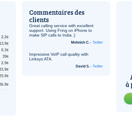
Commentaires des
clients
Great calling service with excellent
support. Using Fring on iPhone to
make
SIP
calls to India ;)
2.2¢
Mohnish C.
-
Twitter
13.9¢
0.3¢
Impressive
VoIP
call quality with
39¢
Linksys
ATA
.
2.9¢
David S.
-
Twitter
33.9¢
25.9¢
à 
26.9¢