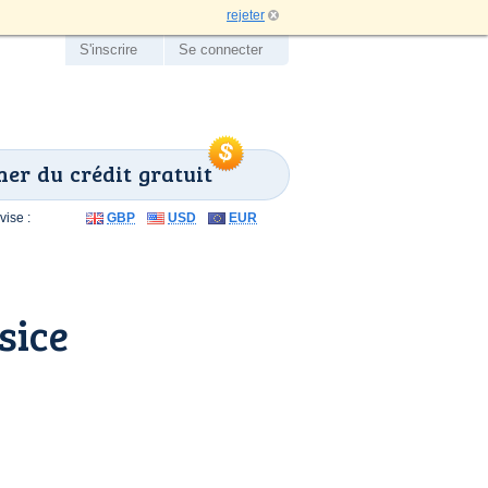
rejeter
S'inscrire
Se connecter
er du crédit gratuit
ise :
GBP
USD
EUR
sice