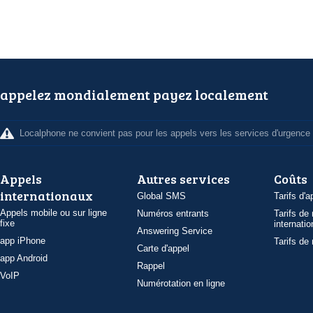
appelez mondialement payez localement
Localphone ne convient pas pour les appels vers les services d'urgence
Appels
Autres services
Coûts
internationaux
Global SMS
Tarifs d'a
Appels mobile ou sur ligne
Numéros entrants
Tarifs de
fixe
internatio
Answering Service
app iPhone
Tarifs de
Carte d'appel
app Android
Rappel
VoIP
Numérotation en ligne