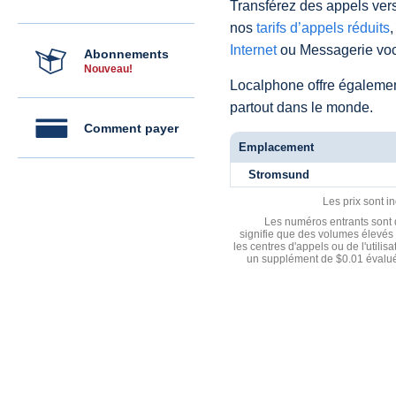
Transférez des appels vers
nos
tarifs d’appels réduits
,
Internet
ou Messagerie voc
Abonnements
Nouveau!
Localphone offre égaleme
partout dans le monde.
Comment payer
Emplacement
Stromsund
Les prix sont i
Les numéros entrants sont d
signifie que des volumes élevés 
les centres d'appels ou de l'utili
un supplément de $0.01 évalué