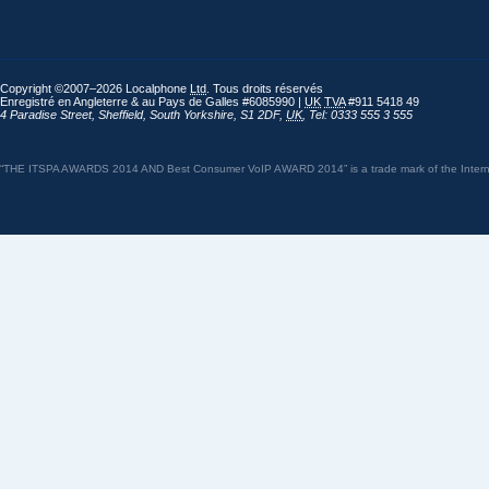
Copyright ©2007–2026 Localphone
Ltd
. Tous droits réservés
Enregistré en Angleterre & au Pays de Galles #6085990 |
UK
TVA
#911 5418 49
4 Paradise Street
,
Sheffield
,
South Yorkshire
,
S1 2DF
,
UK
,
Tel: 0333 555 3 555
“THE ITSPA AWARDS 2014 AND Best Consumer VoIP AWARD 2014” is a trade mark of the Internet 