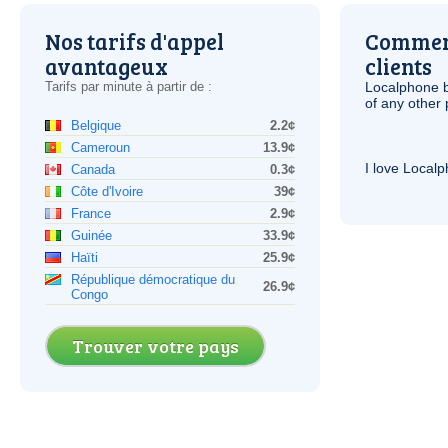
Nos tarifs d'appel
Comment
avantageux
clients
Tarifs par minute à partir de :
Localphone b
of any other
Belgique
2.2¢
Cameroun
13.9¢
I love Local
Canada
0.3¢
Côte d'Ivoire
39¢
France
2.9¢
Guinée
33.9¢
Haïti
25.9¢
République démocratique du
26.9¢
Congo
Trouver votre pays