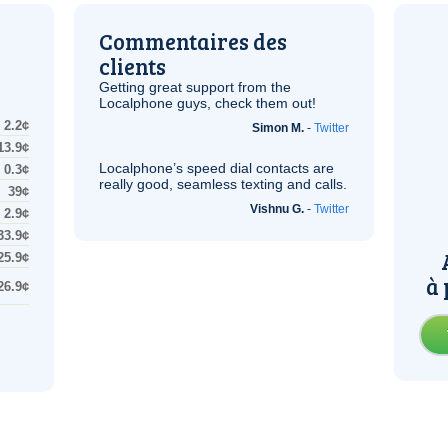
Commentaires des
clients
Getting great support from the
Localphone guys, check them out!
2.2¢
Simon M.
-
Twitter
13.9¢
Localphone’s speed dial contacts are
0.3¢
really good, seamless texting and calls.
39¢
Vishnu G.
-
Twitter
2.9¢
33.9¢
25.9¢
à 
26.9¢