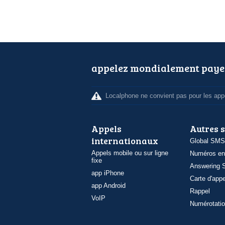
appelez mondialement paye
Localphone ne convient pas pour les appe
Appels
Autres 
internationaux
Global SMS
Appels mobile ou sur ligne
Numéros en
fixe
Answering S
app iPhone
Carte d'appe
app Android
Rappel
VoIP
Numérotatio