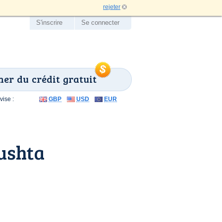
rejeter
S'inscrire
Se connecter
er du crédit gratuit
ise :
GBP
USD
EUR
ushta