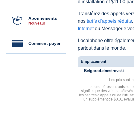
d’installation et $11.00 par
Transférez des appels vers
Abonnements
nos
tarifs d’appels réduits
,
Nouveau!
Internet
ou Messagerie voc
Localphone offre égaleme
Comment payer
partout dans le monde.
Emplacement
Belgorod-dnestrovski
Les prix sont i
Les numéros entrants sont d
signifie que des volumes élevés 
les centres d'appels ou de l'utili
un supplément de $0.01 évalué