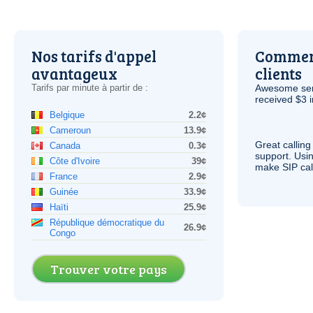
Nos tarifs d'appel
Comment
avantageux
clients
Tarifs par minute à partir de :
Awesome serv
received $3 in
Belgique
2.2¢
Cameroun
13.9¢
Great calling
Canada
0.3¢
support. Usi
Côte d'Ivoire
39¢
make
SIP
cal
France
2.9¢
Guinée
33.9¢
Haïti
25.9¢
République démocratique du
26.9¢
Congo
Trouver votre pays