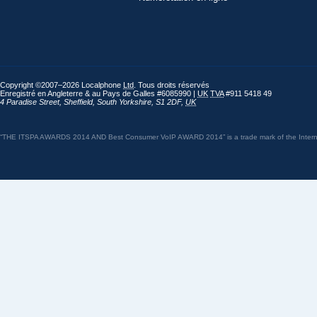
Copyright ©2007–2026 Localphone
Ltd
. Tous droits réservés
Enregistré en Angleterre & au Pays de Galles #6085990 |
UK
TVA
#911 5418 49
4 Paradise Street
,
Sheffield
,
South Yorkshire
,
S1 2DF
,
UK
“THE ITSPA AWARDS 2014 AND Best Consumer VoIP AWARD 2014” is a trade mark of the Internet 