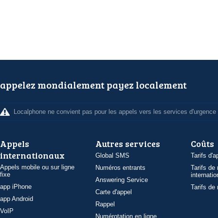
appelez mondialement payez localement
Localphone ne convient pas pour les appels vers les services d'urgence
Appels
Autres services
Coûts
internationaux
Global SMS
Tarifs d'a
Appels mobile ou sur ligne
Numéros entrants
Tarifs de
fixe
internatio
Answering Service
app iPhone
Tarifs de
Carte d'appel
app Android
Rappel
VoIP
Numérotation en ligne