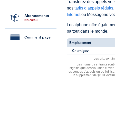
Transférez des appels vers
nos
tarifs d’appels réduits
,
Internet
ou Messagerie voc
Abonnements
Nouveau!
Localphone offre égaleme
partout dans le monde.
Comment payer
Emplacement
Chernigov
Les prix sont i
Les numéros entrants sont d
signifie que des volumes élevés 
les centres d'appels ou de l'utili
un supplément de $0.01 évalué