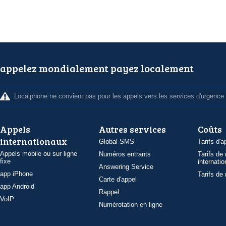
appelez mondialement payez localement
Localphone ne convient pas pour les appels vers les services d'urgence
Appels
Autres services
Coûts
internationaux
Global SMS
Tarifs d'a
Appels mobile ou sur ligne
Numéros entrants
Tarifs de
fixe
internatio
Answering Service
app iPhone
Tarifs de
Carte d'appel
app Android
Rappel
VoIP
Numérotation en ligne