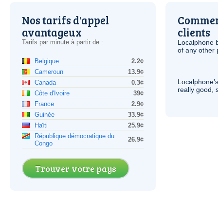
Nos tarifs d'appel
Comment
avantageux
clients
Tarifs par minute à partir de :
Localphone b
of any other
Belgique
2.2¢
Cameroun
13.9¢
Localphone’s
Canada
0.3¢
really good, 
Côte d'Ivoire
39¢
France
2.9¢
Guinée
33.9¢
Haïti
25.9¢
République démocratique du
26.9¢
Congo
Trouver votre pays