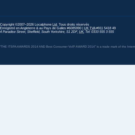
Copyright ©2007–2026 Localphone
Ltd
. Tous droits réservés
Enregistré en Angleterre & au Pays de Galles #6085990 |
UK
TVA
#911 5418 49
4 Paradise Street
,
Sheffield
,
South Yorkshire
,
S1 2DF
,
UK
,
Tel: 0333 555 3 555
“THE ITSPA AWARDS 2014 AND Best Consumer VoIP AWARD 2014” is a trade mark of the Internet 