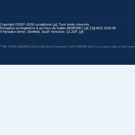
Copyright ©2007–2026 Localphone
Ltd
. Tous droits réservés
Enregistré en Angleterre & au Pays de Galles #6085990 |
UK
TVA
#911 5418 49
4 Paradise Street
,
Sheffield
,
South Yorkshire
,
S1 2DF
,
UK
“THE ITSPA AWARDS 2014 AND Best Consumer VoIP AWARD 2014” is a trade mark of the Internet 