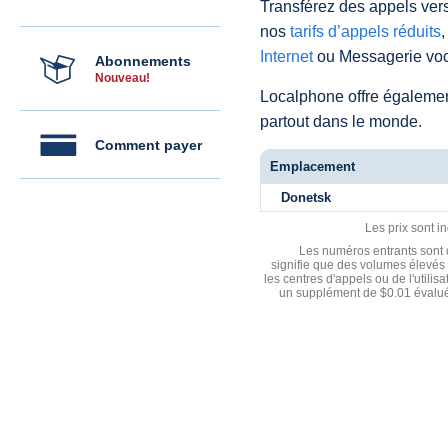
Transférez des appels vers
nos
tarifs d’appels réduits
,
Internet
ou Messagerie voc
Abonnements
Nouveau!
Localphone offre égaleme
partout dans le monde.
Comment payer
Emplacement
Donetsk
Les prix sont i
Les numéros entrants sont d
signifie que des volumes élevés 
les centres d'appels ou de l'utili
un supplément de $0.01 évalué