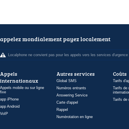
appelez mondialement payez localement
Localphone ne convient pas pour les appels vers les services d'urgence
Appels
Autres services
Coûts
internationaux
Global SMS
Tarifs d'a
Appels mobile ou sur ligne
Numéros entrants
Tarifs de
fixe
internatio
Answering Service
app iPhone
Tarifs de
Carte d'appel
app Android
Rappel
VoIP
Numérotation en ligne