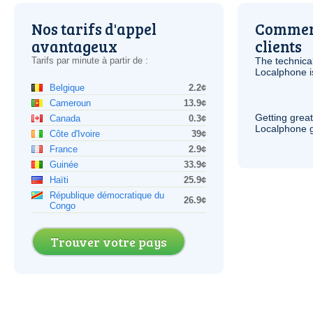
Nos tarifs d'appel
Comment
avantageux
clients
Tarifs par minute à partir de :
The technica
Localphone 
Belgique
2.2¢
Cameroun
13.9¢
Getting grea
Canada
0.3¢
Localphone g
Côte d'Ivoire
39¢
France
2.9¢
Guinée
33.9¢
Haïti
25.9¢
République démocratique du
26.9¢
Congo
Trouver votre pays