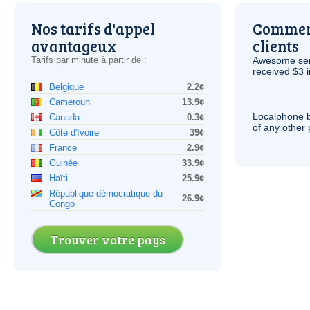
Nos tarifs d'appel
Comment
avantageux
clients
Tarifs par minute à partir de :
Awesome serv
received $3 in
Belgique
2.2¢
Cameroun
13.9¢
Localphone b
Canada
0.3¢
of any other
Côte d'Ivoire
39¢
France
2.9¢
Guinée
33.9¢
Haïti
25.9¢
République démocratique du
26.9¢
Congo
Trouver votre pays