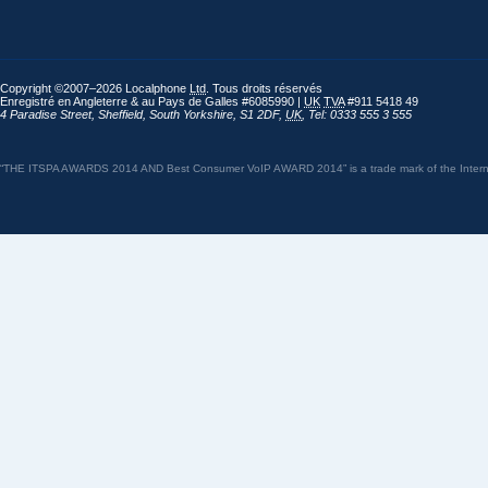
Copyright ©2007–2026 Localphone
Ltd
. Tous droits réservés
Enregistré en Angleterre & au Pays de Galles #6085990 |
UK
TVA
#911 5418 49
4 Paradise Street
,
Sheffield
,
South Yorkshire
,
S1 2DF
,
UK
,
Tel: 0333 555 3 555
“THE ITSPA AWARDS 2014 AND Best Consumer VoIP AWARD 2014” is a trade mark of the Internet 