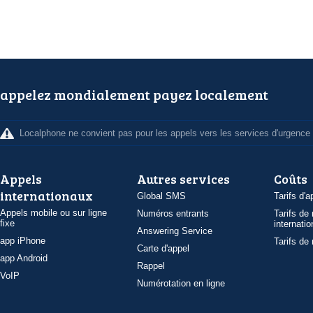
appelez mondialement payez localement
Localphone ne convient pas pour les appels vers les services d'urgence
Appels
Autres services
Coûts
internationaux
Global SMS
Tarifs d'a
Appels mobile ou sur ligne
Numéros entrants
Tarifs de
fixe
internatio
Answering Service
app iPhone
Tarifs de
Carte d'appel
app Android
Rappel
VoIP
Numérotation en ligne