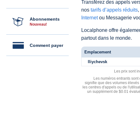
Transférez des appels vers
nos
tarifs d’appels réduits
,
Internet
ou Messagerie voc
Abonnements
Nouveau!
Localphone offre égaleme
partout dans le monde.
Comment payer
Emplacement
Iliychevsk
Les prix sont i
Les numéros entrants sont d
signifie que des volumes élevés 
les centres d'appels ou de l'utili
un supplément de $0.01 évalué