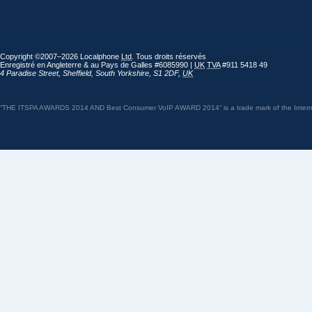
Copyright ©2007–2026 Localphone
Ltd
. Tous droits réservés
Enregistré en Angleterre & au Pays de Galles #6085990 |
UK
TVA
#911 5418 49
4 Paradise Street
,
Sheffield
,
South Yorkshire
,
S1 2DF
,
UK
“THE ITSPA AWARDS 2014 AND Best Consumer VoIP AWARD 2014” is a trade mark of the Internet 