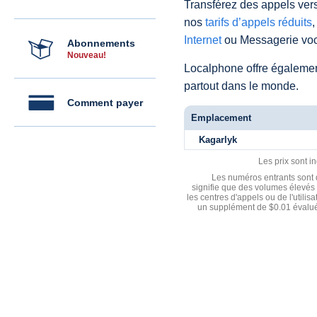
Transférez des appels vers
nos
tarifs d’appels réduits
,
Internet
ou Messagerie voc
Abonnements
Nouveau!
Localphone offre égaleme
partout dans le monde.
Comment payer
Emplacement
Kagarlyk
Les prix sont i
Les numéros entrants sont d
signifie que des volumes élevés 
les centres d'appels ou de l'utili
un supplément de $0.01 évalué