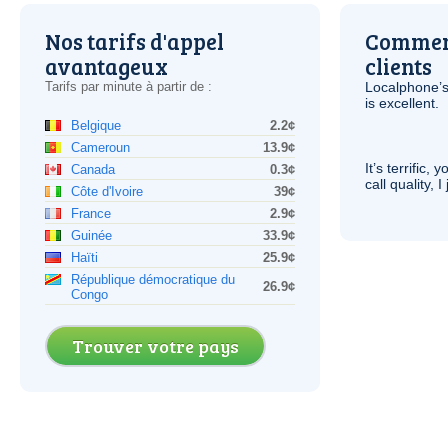
Nos tarifs d'appel
Comment
avantageux
clients
Tarifs par minute à partir de :
Localphone’s
is excellent.
Belgique
2.2¢
Cameroun
13.9¢
It’s terrific,
Canada
0.3¢
call quality, I
Côte d'Ivoire
39¢
France
2.9¢
Guinée
33.9¢
Haïti
25.9¢
République démocratique du
26.9¢
Congo
Trouver votre pays