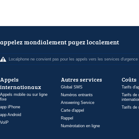
appelez mondialement payez localement
Localphone ne convient pas pour les appels vers les services d'urgence
Appels
Autres services
Coûts
internationaux
Global SMS
Tarifs d'a
Appels mobile ou sur ligne
Numéros entrants
Tarifs de
fixe
internatio
Answering Service
app iPhone
Tarifs de
Carte d'appel
app Android
Rappel
VoIP
Numérotation en ligne