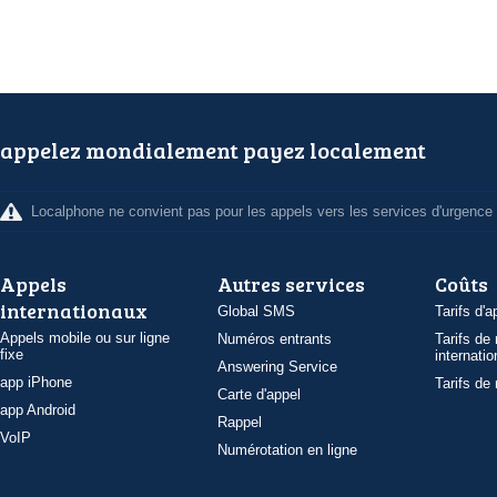
appelez mondialement payez localement
Localphone ne convient pas pour les appels vers les services d'urgence
Appels
Autres services
Coûts
internationaux
Global SMS
Tarifs d'a
Appels mobile ou sur ligne
Numéros entrants
Tarifs de
fixe
internatio
Answering Service
app iPhone
Tarifs de
Carte d'appel
app Android
Rappel
VoIP
Numérotation en ligne