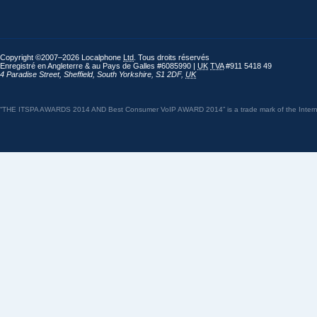
Copyright ©2007–2026 Localphone
Ltd
. Tous droits réservés
Enregistré en Angleterre & au Pays de Galles #6085990 |
UK
TVA
#911 5418 49
4 Paradise Street
,
Sheffield
,
South Yorkshire
,
S1 2DF
,
UK
“THE ITSPA AWARDS 2014 AND Best Consumer VoIP AWARD 2014” is a trade mark of the Internet 