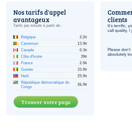
Nos tarifs d'appel
Comment
avantageux
clients
Tarifs par minute à partir de :
It’s terrific,
call quality, I
Belgique
2.2¢
Cameroun
13.9¢
Please don’t 
Canada
0.3¢
absolutely lo
Côte d'Ivoire
39¢
France
2.9¢
Guinée
33.9¢
Haïti
25.9¢
République démocratique du
26.9¢
Congo
Trouver votre pays