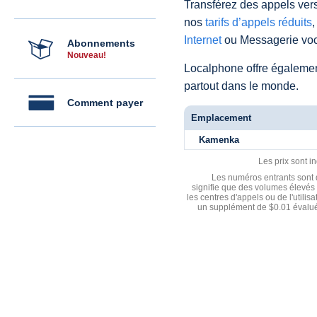
Transférez des appels vers
nos
tarifs d’appels réduits
,
Internet
ou Messagerie voc
Abonnements
Nouveau!
Localphone offre égaleme
partout dans le monde.
Comment payer
Emplacement
Kamenka
Les prix sont i
Les numéros entrants sont d
signifie que des volumes élevés 
les centres d'appels ou de l'utili
un supplément de $0.01 évalué