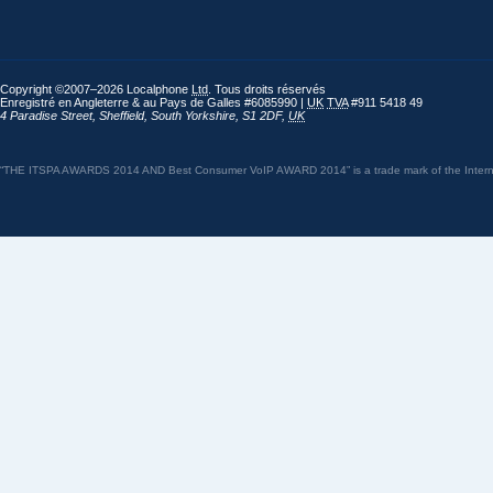
Copyright ©2007–2026 Localphone
Ltd
. Tous droits réservés
Enregistré en Angleterre & au Pays de Galles #6085990 |
UK
TVA
#911 5418 49
4 Paradise Street
,
Sheffield
,
South Yorkshire
,
S1 2DF
,
UK
“THE ITSPA AWARDS 2014 AND Best Consumer VoIP AWARD 2014” is a trade mark of the Internet 