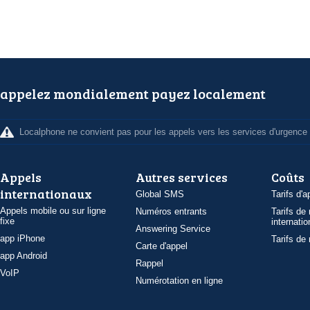
appelez mondialement payez localement
Localphone ne convient pas pour les appels vers les services d'urgence
Appels
Autres services
Coûts
internationaux
Global SMS
Tarifs d'a
Appels mobile ou sur ligne
Numéros entrants
Tarifs de
fixe
internatio
Answering Service
app iPhone
Tarifs de
Carte d'appel
app Android
Rappel
VoIP
Numérotation en ligne