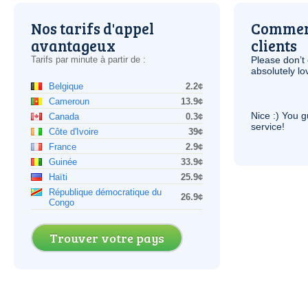
Nos tarifs d'appel
Comment
avantageux
clients
Tarifs par minute à partir de :
Please don’t 
absolutely lo
Belgique
2.2¢
Cameroun
13.9¢
Nice :) You g
Canada
0.3¢
service!
Côte d'Ivoire
39¢
France
2.9¢
Guinée
33.9¢
Haïti
25.9¢
République démocratique du
26.9¢
Congo
Trouver votre pays