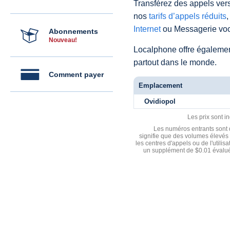
Transférez des appels vers
nos
tarifs d’appels réduits
,
Internet
ou Messagerie voc
Abonnements
Nouveau!
Localphone offre égaleme
partout dans le monde.
Comment payer
Emplacement
Ovidiopol
Les prix sont i
Les numéros entrants sont d
signifie que des volumes élevés 
les centres d'appels ou de l'utili
un supplément de $0.01 évalué