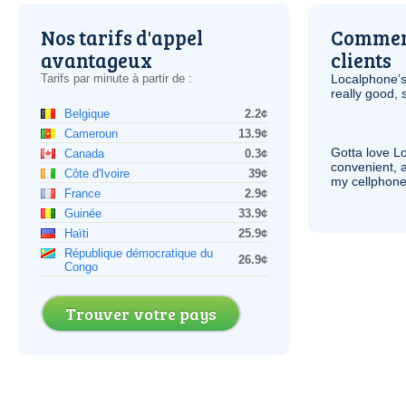
Nos tarifs d'appel
Comment
avantageux
clients
Tarifs par minute à partir de :
Localphone’s
really good, 
Belgique
2.2¢
Cameroun
13.9¢
Gotta love 
Canada
0.3¢
convenient, 
Côte d'Ivoire
39¢
my cellphone
France
2.9¢
Guinée
33.9¢
Haïti
25.9¢
République démocratique du
26.9¢
Congo
Trouver votre pays