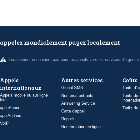
appelez mondialement payez localement
Localphone ne convient pas pour les appels vers les services d'urgence
Appels
Autres services
Coûts
internationaux
Global SMS
Tarifs d'a
Appels mobile ou sur ligne
Numéros entrants
Tarifs de
fixe
internatio
Answering Service
app iPhone
Tarifs de
Carte d'appel
app Android
Rappel
VoIP
Numérotation en ligne