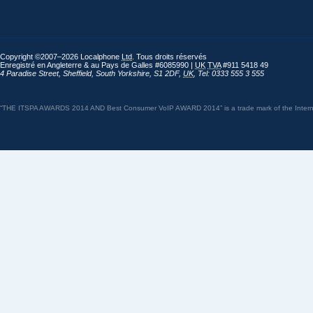
Copyright ©2007–2026 Localphone
Ltd
. Tous droits réservés
Enregistré en Angleterre & au Pays de Galles #6085990 |
UK
TVA
#911 5418 49
4 Paradise Street
,
Sheffield
,
South Yorkshire
,
S1 2DF
,
UK
,
Tel: 0333 555 3 555
“THE ITSPA AWARDS 2014 AND Best Consumer VoIP AWARD 2014” is a trade mark of the Internet 