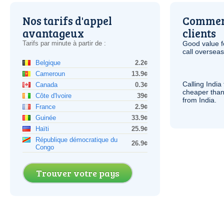
Nos tarifs d'appel
Comment
avantageux
clients
Tarifs par minute à partir de :
Good value f
call overseas,
Belgique
2.2¢
Cameroun
13.9¢
Calling India
Canada
0.3¢
cheaper than
Côte d'Ivoire
39¢
from India.
France
2.9¢
Guinée
33.9¢
Haïti
25.9¢
République démocratique du
26.9¢
Congo
Trouver votre pays