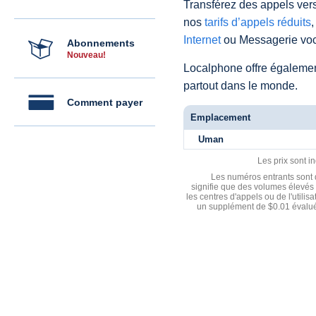
Transférez des appels vers
nos
tarifs d’appels réduits
,
Internet
ou Messagerie voc
Abonnements
Nouveau!
Localphone offre égaleme
partout dans le monde.
Comment payer
Emplacement
Uman
Les prix sont i
Les numéros entrants sont d
signifie que des volumes élevés 
les centres d'appels ou de l'utili
un supplément de $0.01 évalué