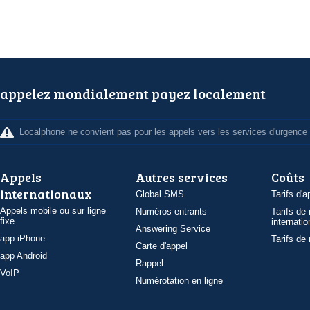
appelez mondialement payez localement
Localphone ne convient pas pour les appels vers les services d'urgence
Appels
Autres services
Coûts
internationaux
Global SMS
Tarifs d'a
Appels mobile ou sur ligne
Numéros entrants
Tarifs de
fixe
internatio
Answering Service
app iPhone
Tarifs de
Carte d'appel
app Android
Rappel
VoIP
Numérotation en ligne