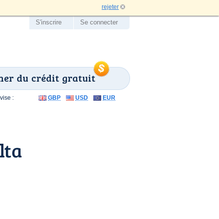
rejeter
S'inscrire
Se connecter
er du crédit gratuit
ise :
GBP
USD
EUR
lta