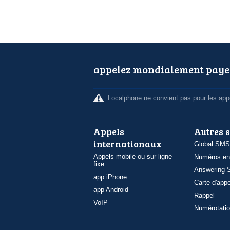
appelez mondialement paye
Localphone ne convient pas pour les appe
Appels
Autres 
internationaux
Global SMS
Appels mobile ou sur ligne
Numéros en
fixe
Answering S
app iPhone
Carte d'appe
app Android
Rappel
VoIP
Numérotatio