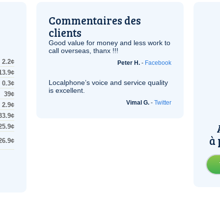
Commentaires des
clients
Good value for money and less work to
call overseas, thanx !!!
2.2¢
Peter H.
-
Facebook
13.9¢
Localphone’s voice and service quality
0.3¢
is excellent.
39¢
Vimal G.
-
Twitter
2.9¢
33.9¢
25.9¢
à 
26.9¢