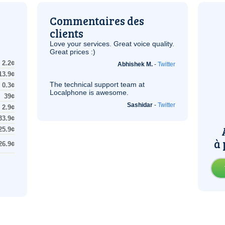
Commentaires des
clients
Love your services. Great voice quality.
Great prices :)
2.2¢
Abhishek M.
-
Twitter
13.9¢
The technical support team at
0.3¢
Localphone is awesome.
39¢
Sashidar
-
Twitter
2.9¢
33.9¢
25.9¢
à 
26.9¢