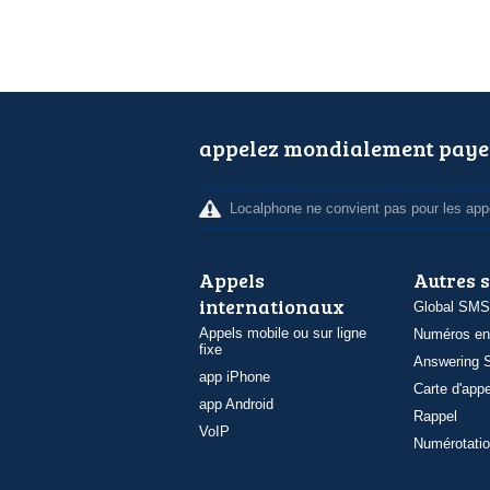
appelez mondialement paye
Localphone ne convient pas pour les appe
Appels
Autres 
internationaux
Global SMS
Appels mobile ou sur ligne
Numéros en
fixe
Answering S
app iPhone
Carte d'appe
app Android
Rappel
VoIP
Numérotatio