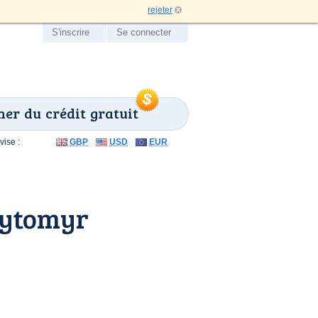
rejeter
S'inscrire
Se connecter
er du crédit gratuit
ise :
GBP
USD
EUR
hytomyr