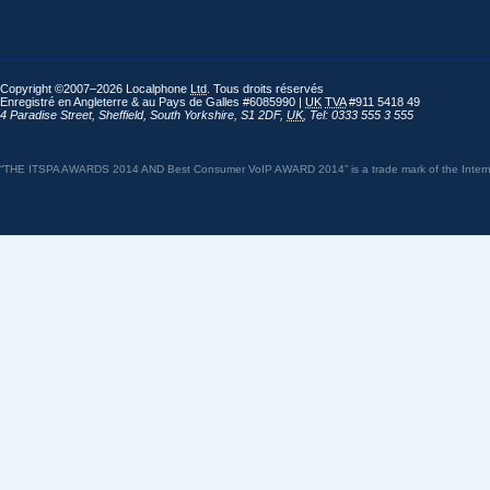
Copyright ©2007–2026 Localphone
Ltd
. Tous droits réservés
Enregistré en Angleterre & au Pays de Galles #6085990 |
UK
TVA
#911 5418 49
4 Paradise Street
,
Sheffield
,
South Yorkshire
,
S1 2DF
,
UK
,
Tel: 0333 555 3 555
“THE ITSPA AWARDS 2014 AND Best Consumer VoIP AWARD 2014” is a trade mark of the Internet 