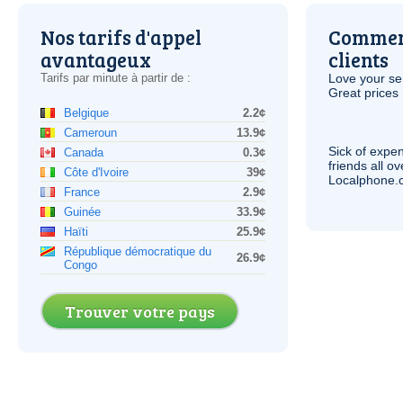
Nos tarifs d'appel
Comment
avantageux
clients
Tarifs par minute à partir de :
Love your ser
Great prices 
Belgique
2.2¢
Cameroun
13.9¢
Sick of expen
Canada
0.3¢
friends all o
Côte d'Ivoire
39¢
Localphone.c
France
2.9¢
Guinée
33.9¢
Haïti
25.9¢
République démocratique du
26.9¢
Congo
Trouver votre pays