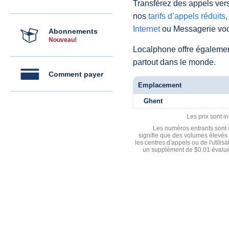
Transférez des appels vers
nos
tarifs d’appels réduits
,
Internet
ou Messagerie voc
Abonnements
Nouveau!
Localphone offre égaleme
partout dans le monde.
Comment payer
Emplacement
Ghent
Les prix sont i
Les numéros entrants sont d
signifie que des volumes élevés 
les centres d'appels ou de l'utili
un supplément de $0.01 évalué