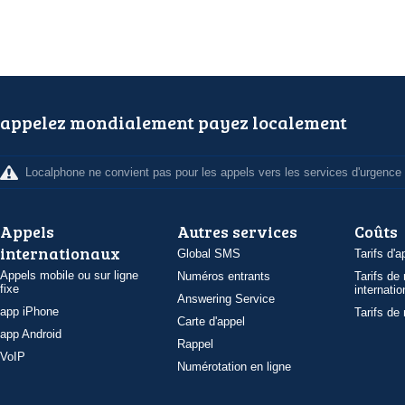
appelez mondialement payez localement
Localphone ne convient pas pour les appels vers les services d'urgence
Appels
Autres services
Coûts
internationaux
Global SMS
Tarifs d'a
Appels mobile ou sur ligne
Numéros entrants
Tarifs de
fixe
internatio
Answering Service
app iPhone
Tarifs de
Carte d'appel
app Android
Rappel
VoIP
Numérotation en ligne