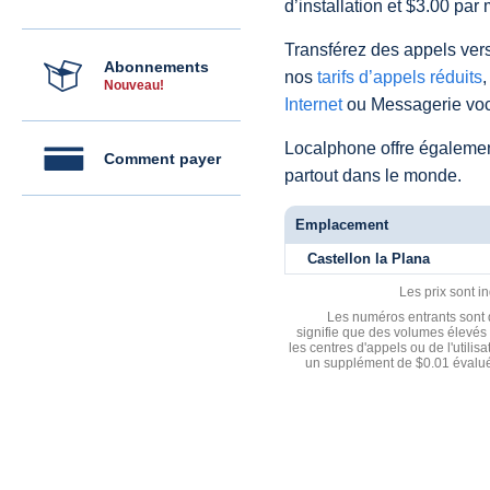
d’installation et $3.00 par 
Transférez des appels vers
Abonnements
nos
tarifs d’appels réduits
,
Nouveau!
Internet
ou Messagerie voc
Localphone offre égaleme
Comment payer
partout dans le monde.
Emplacement
Castellon la Plana
Les prix sont i
Les numéros entrants sont d
signifie que des volumes élevés 
les centres d'appels ou de l'utili
un supplément de $0.01 évalué