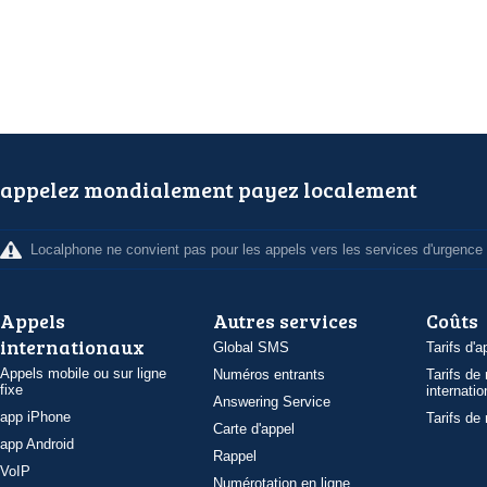
appelez mondialement payez localement
Localphone ne convient pas pour les appels vers les services d'urgence
Appels
Autres services
Coûts
internationaux
Global SMS
Tarifs d'a
Appels mobile ou sur ligne
Numéros entrants
Tarifs de
fixe
internatio
Answering Service
app iPhone
Tarifs de
Carte d'appel
app Android
Rappel
VoIP
Numérotation en ligne