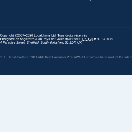
Copyright ©2007–2026 Localphone
Ltd
. Tous droits réservés
Enregistré en Angleterre & au Pays de Galles #6085990 |
UK
TVA
#911 5418 49
4 Paradise Street
,
Sheffield
,
South Yorkshire
,
S1 2DF
,
UK
“THE ITSPA AWARDS 2014 AND Best Consumer VoIP AWARD 2014” is a trade mark of the Internet 