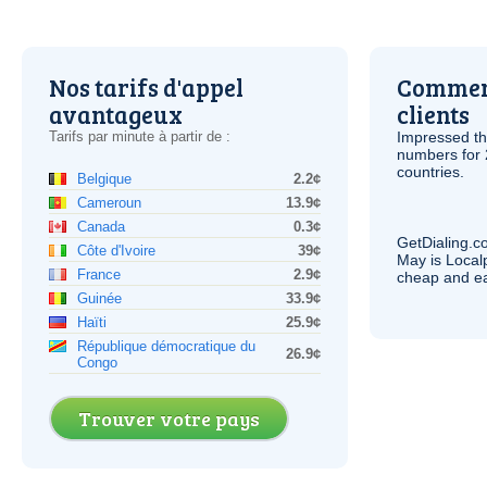
Nos tarifs d'appel
Comment
avantageux
clients
Tarifs par minute à partir de :
Impressed th
numbers for 
countries.
Belgique
2.2¢
Cameroun
13.9¢
Canada
0.3¢
GetDialing.c
Côte d'Ivoire
39¢
May is Local
France
2.9¢
cheap and e
Guinée
33.9¢
Haïti
25.9¢
République démocratique du
26.9¢
Congo
Trouver votre pays