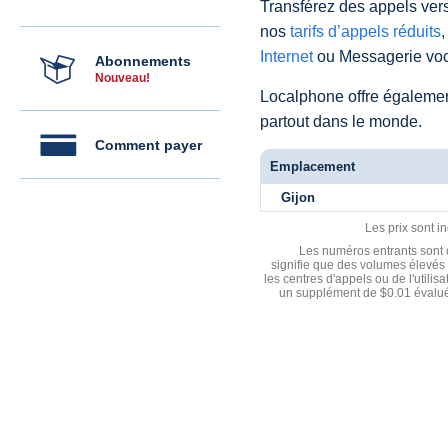
Transférez des appels vers
nos
tarifs d’appels réduits
,
Internet
ou Messagerie voc
Abonnements
Nouveau!
Localphone offre égaleme
partout dans le monde.
Comment payer
Emplacement
Gijon
Les prix sont i
Les numéros entrants sont d
signifie que des volumes élevés 
les centres d'appels ou de l'utili
un supplément de $0.01 évalué