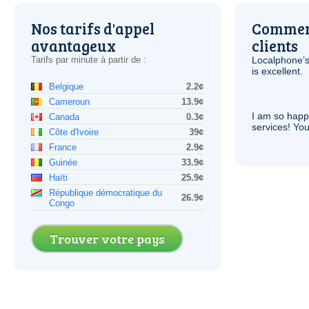
Nos tarifs d'appel
Comment
avantageux
clients
Tarifs par minute à partir de :
Localphone’s
is excellent.
Belgique
2.2¢
Cameroun
13.9¢
I am so hap
Canada
0.3¢
services! You
Côte d'Ivoire
39¢
France
2.9¢
Guinée
33.9¢
Haïti
25.9¢
République démocratique du
26.9¢
Congo
Trouver votre pays