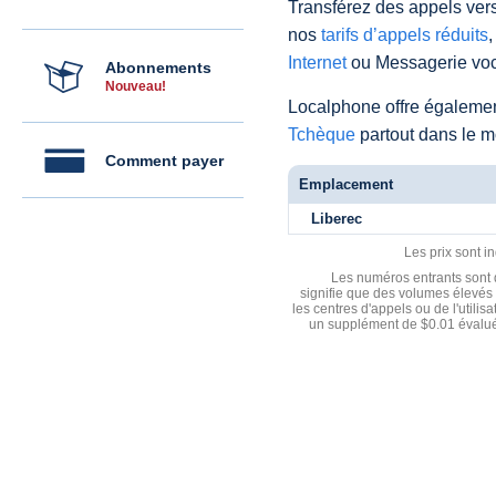
Transférez des appels vers
nos
tarifs d’appels réduits
,
Internet
ou Messagerie voc
Abonnements
Nouveau!
Localphone offre égaleme
Tchèque
partout dans le 
Comment payer
Emplacement
Liberec
Les prix sont i
Les numéros entrants sont d
signifie que des volumes élevés 
les centres d'appels ou de l'utili
un supplément de $0.01 évalué