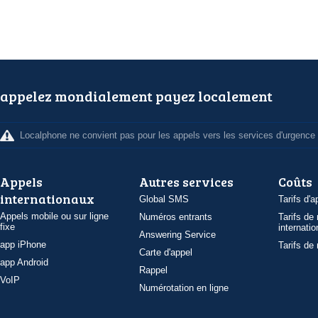
appelez mondialement payez localement
Localphone ne convient pas pour les appels vers les services d'urgence
Appels
Autres services
Coûts
internationaux
Global SMS
Tarifs d'a
Appels mobile ou sur ligne
Numéros entrants
Tarifs de
fixe
internatio
Answering Service
app iPhone
Tarifs de
Carte d'appel
app Android
Rappel
VoIP
Numérotation en ligne