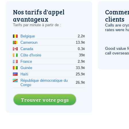
Nos tarifs d'appel
Comment
avantageux
clients
Tarifs par minute à partir de :
Calls are cry
rates were ha
Belgique
2.2¢
Cameroun
13.9¢
Good value f
Canada
0.3¢
call overseas,
Côte d'Ivoire
39¢
France
2.9¢
Guinée
33.9¢
Haïti
25.9¢
République démocratique du
26.9¢
Congo
Trouver votre pays