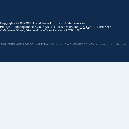
Copyright ©2007–2026 Localphone
Ltd
. Tous droits réservés
Enregistré en Angleterre & au Pays de Galles #6085990 |
UK
TVA
#911 5418 49
4 Paradise Street
,
Sheffield
,
South Yorkshire
,
S1 2DF
,
UK
“THE ITSPA AWARDS 2014 AND Best Consumer VoIP AWARD 2014” is a trade mark of the Internet 