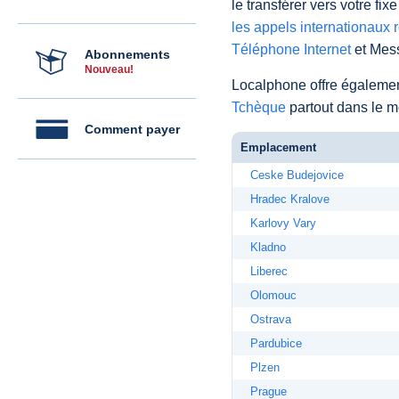
le transférer vers votre fi
les appels internationaux 
Téléphone Internet
et Mess
Abonnements
Nouveau!
Localphone offre égaleme
Tchèque
partout dans le 
Comment payer
Emplacement
Ceske Budejovice
Hradec Kralove
Karlovy Vary
Kladno
Liberec
Olomouc
Ostrava
Pardubice
Plzen
Prague