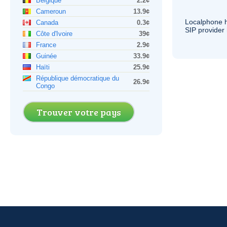
Belgique
2.2¢
Cameroun
13.9¢
Localphone 
Canada
0.3¢
SIP
provider 
Côte d'Ivoire
39¢
France
2.9¢
Guinée
33.9¢
Haïti
25.9¢
République démocratique du
26.9¢
Congo
Trouver votre pays