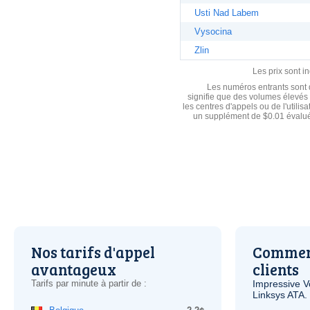
Usti Nad Labem
Vysocina
Zlin
Les prix sont i
Les numéros entrants sont d
signifie que des volumes élevés 
les centres d'appels ou de l'utili
un supplément de $0.01 évalué
Nos tarifs d'appel
Comment
avantageux
clients
Tarifs par minute à partir de :
Impressive
V
Linksys
ATA
.