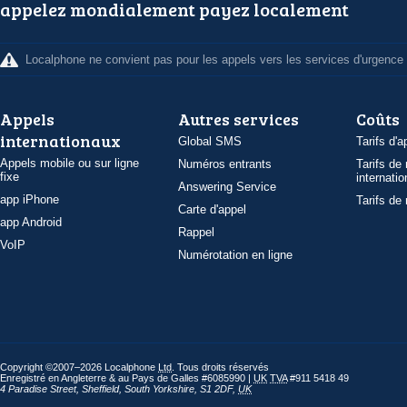
appelez mondialement payez localement
Localphone ne convient pas pour les appels vers les services d'urgence
Appels
Autres services
Coûts
internationaux
Global SMS
Tarifs d'a
Appels mobile ou sur ligne
Numéros entrants
Tarifs de
fixe
internatio
Answering Service
app iPhone
Tarifs de
Carte d'appel
app Android
Rappel
VoIP
Numérotation en ligne
Copyright ©2007–2026 Localphone
Ltd
. Tous droits réservés
Enregistré en Angleterre & au Pays de Galles #6085990 |
UK
TVA
#911 5418 49
4 Paradise Street
,
Sheffield
,
South Yorkshire
,
S1 2DF
,
UK