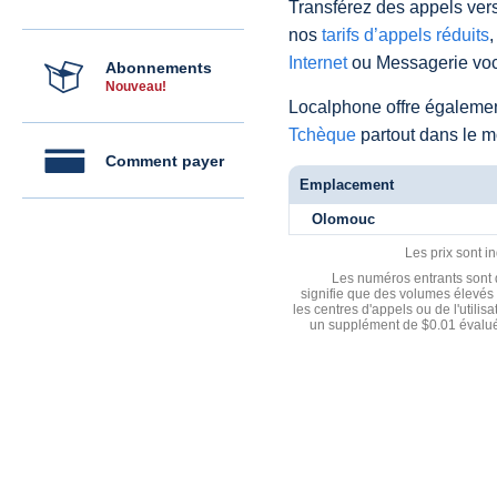
Transférez des appels vers
nos
tarifs d’appels réduits
,
Internet
ou Messagerie voc
Abonnements
Nouveau!
Localphone offre égaleme
Tchèque
partout dans le 
Comment payer
Emplacement
Olomouc
Les prix sont i
Les numéros entrants sont d
signifie que des volumes élevés 
les centres d'appels ou de l'utili
un supplément de $0.01 évalué