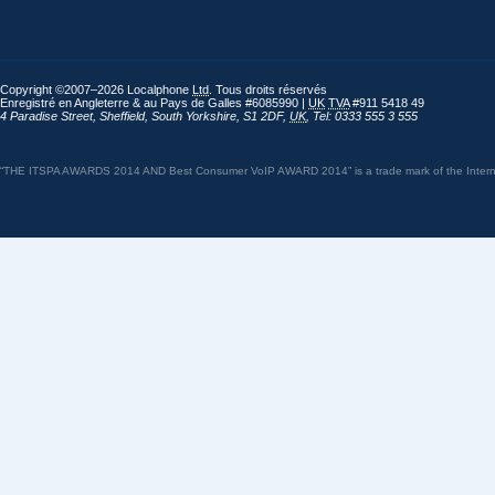
Copyright ©2007–2026 Localphone
Ltd
. Tous droits réservés
Enregistré en Angleterre & au Pays de Galles #6085990 |
UK
TVA
#911 5418 49
4 Paradise Street
,
Sheffield
,
South Yorkshire
,
S1 2DF
,
UK
,
Tel: 0333 555 3 555
“THE ITSPA AWARDS 2014 AND Best Consumer VoIP AWARD 2014” is a trade mark of the Internet 