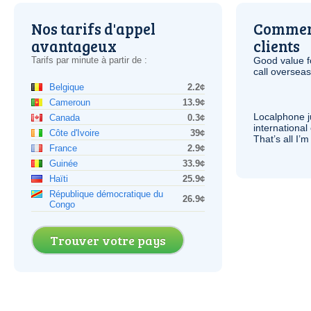
Nos tarifs d'appel
Comment
avantageux
clients
Tarifs par minute à partir de :
Good value f
call overseas,
Belgique
2.2¢
Cameroun
13.9¢
Localphone j
Canada
0.3¢
international 
Côte d'Ivoire
39¢
That’s all I’
France
2.9¢
Guinée
33.9¢
Haïti
25.9¢
République démocratique du
26.9¢
Congo
Trouver votre pays