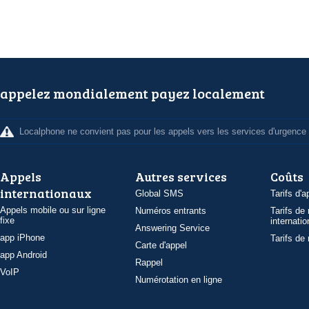
appelez mondialement payez localement
Localphone ne convient pas pour les appels vers les services d'urgence
Appels
Autres services
Coûts
internationaux
Global SMS
Tarifs d'a
Appels mobile ou sur ligne
Numéros entrants
Tarifs de
fixe
internatio
Answering Service
app iPhone
Tarifs de
Carte d'appel
app Android
Rappel
VoIP
Numérotation en ligne