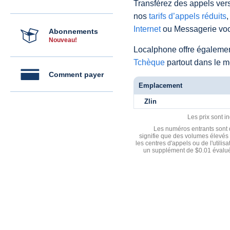
Transférez des appels vers
nos
tarifs d’appels réduits
,
Internet
ou Messagerie voc
Abonnements
Nouveau!
Localphone offre égaleme
Tchèque
partout dans le 
Comment payer
Emplacement
Zlin
Les prix sont i
Les numéros entrants sont d
signifie que des volumes élevés 
les centres d'appels ou de l'utili
un supplément de $0.01 évalué