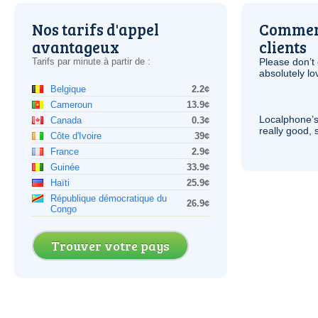
Nos tarifs d'appel
Comment
avantageux
clients
Tarifs par minute à partir de :
Please don’t 
absolutely lo
Belgique
2.2¢
Cameroun
13.9¢
Localphone’s
Canada
0.3¢
really good, 
Côte d'Ivoire
39¢
France
2.9¢
Guinée
33.9¢
Haïti
25.9¢
République démocratique du
26.9¢
Congo
Trouver votre pays