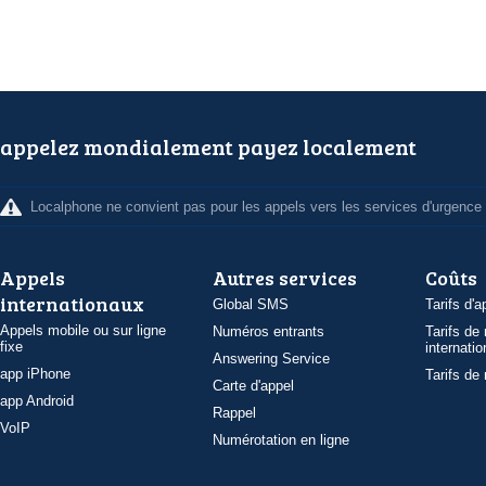
appelez mondialement payez localement
Localphone ne convient pas pour les appels vers les services d'urgence
Appels
Autres services
Coûts
internationaux
Global SMS
Tarifs d'a
Appels mobile ou sur ligne
Numéros entrants
Tarifs de
fixe
internatio
Answering Service
app iPhone
Tarifs de
Carte d'appel
app Android
Rappel
VoIP
Numérotation en ligne