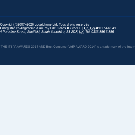
Copyright ©2007–2026 Localphone
Ltd
. Tous droits réservés
Enregistré en Angleterre & au Pays de Galles #6085990 |
UK
TVA
#911 5418 49
4 Paradise Street
,
Sheffield
,
South Yorkshire
,
S1 2DF
,
UK
,
Tel: 0333 555 3 555
“THE ITSPA AWARDS 2014 AND Best Consumer VoIP AWARD 2014” is a trade mark of the Internet 