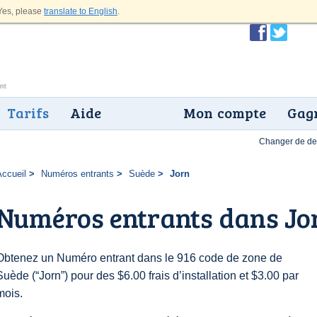
es, please
translate to English
.
Tarifs
Aide
Mon compte
Gagn
Changer de dev
Accueil
Numéros entrants
Suède
Jorn
Numéros entrants dans Jo
Obtenez un Numéro entrant dans le 916 code de zone de
Suède (“Jorn”) pour des $6.00 frais d’installation et $3.00 par
mois.