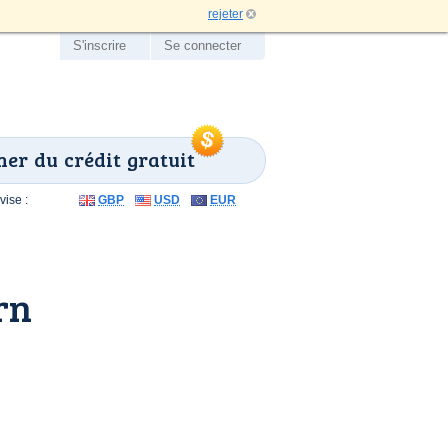
rejeter
S'inscrire
Se connecter
er du crédit gratuit
ise :
GBP
USD
EUR
rn