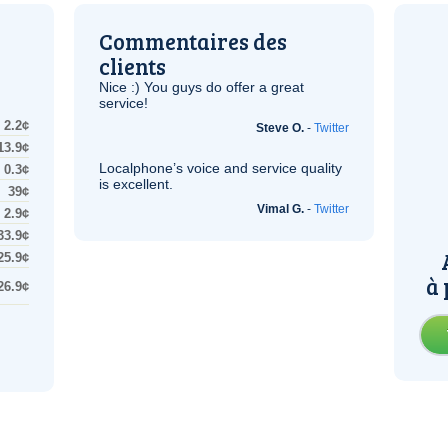
Commentaires des
clients
Nice :) You guys do offer a great
service!
2.2¢
Steve O.
-
Twitter
13.9¢
Localphone’s voice and service quality
0.3¢
is excellent.
39¢
Vimal G.
-
Twitter
2.9¢
33.9¢
25.9¢
à 
26.9¢