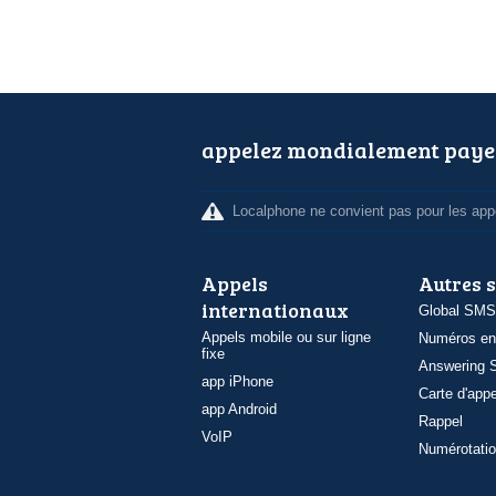
appelez mondialement paye
Localphone ne convient pas pour les appe
Appels
Autres 
internationaux
Global SMS
Appels mobile ou sur ligne
Numéros en
fixe
Answering S
app iPhone
Carte d'appe
app Android
Rappel
VoIP
Numérotatio