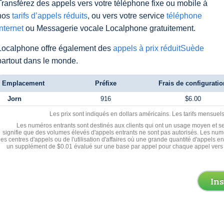
Transférez des appels vers votre téléphone fixe ou mobile à
nos
tarifs d’appels réduits
, ou vers votre service
téléphone
Internet
ou Messagerie vocale Localphone gratuitement.
Localphone offre également des
appels à prix réduitSuède
partout dans le monde.
Emplacement
Préfixe
Frais de configuratio
Jorn
916
$6.00
Les prix sont indiqués en dollars américains. Les tarifs mensue
Les numéros entrants sont destinés aux clients qui ont un usage moyen et se
signifie que des volumes élevés d'appels entrants ne sont pas autorisés. Les numé
les centres d'appels ou de l'utilisation d'affaires où une grande quantité d'appels 
un supplément de $0.01 évalué sur une base par appel pour chaque appel vers 
In